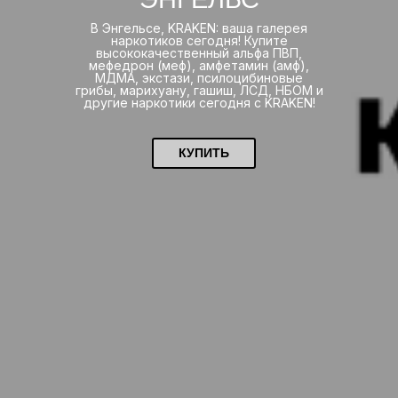
В Энгельсе, KRAKEN: ваша галерея
наркотиков сегодня! Купите
высококачественный альфа ПВП,
мефедрон (меф), амфетамин (амф),
МДМА, экстази, псилоцибиновые
грибы, марихуану, гашиш, ЛСД, НБОМ и
другие наркотики сегодня с KRAKEN!
КУПИТЬ