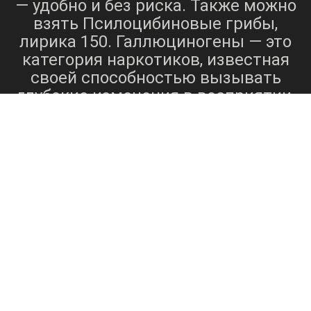
— удобно и без риска. Также можно
взять Псилоцибиновые грибы,
лирика 150. Галлюциногены — это
категория наркотиков, известная
своей способностью вызывать
глубокие изменения в восприятии,
настроении и когнитивных
МДМА
экстази
НБОМ
процессах.
(
),
псилоцибиновые грибы
и
являются примерами
галлюциногенных веществ,
МДМА
которые можно купить[5].
,
экстази
или
, представляет собой
синтетическое вещество, которое
действует как стимулятор и
вызывает такие эффекты, как
возбуждение, сочувствие и