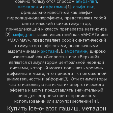
обычно пользуются спросом
альфа-пвп
,
мефедрон
и
амфетамин
[1].
альфа-пвп
,
официально известный как альфа-
пирролидиновалерофенон, представляет собой
синтетический психостимулятор,
принадлежащий к классу препаратов катинонов
[2].
мефедрон
, также известный как «M-CAT» или
«Мяу-Мяу», представляет собой синтетический
стимулятор с эффектами, аналогичными
амфетаминам и
экстази
[3].
амфетамин
, широко
известный как «Скорость» или «Верхний»,
является стимулятором центральной нервной
системы, который может повышать уровень
дофамина в мозге, что приводит к повышенной
внимательности и эйфории[3]. Эти стимуляторы
часто используются из-за их энергетического
эффекта и могут представлять значительный
риск для здоровья при неправильном
использовании или злоупотреблении [4].
Купить ice-o-lator, гашиш, метадон