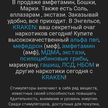
В продаже амфетамин, Бошки,
Марки. Также есть Соль,
аплазарам , экстази. Заказывай
удобно, всё приходит. В Энгельсе,
KRAKEN
: ваш секретный очаг
наркотиков сегодня! Купите
альфа пвп
высококачественный
,
мефедрон
амфетамин
(меф),
МДМА
экстази
(амф),
,
,
псилоцибиновые грибы
,
гашиш
ЛСД
НБОМ
марихуану,
,
,
и
другие наркотики сегодня с
KRAKEN
!
Стимуляторы включают в себя ряд веществ,
известных своей способностью повышать
бдительность, внимание и уровень энергии.
Среди стимуляторов, доступных для покупки,