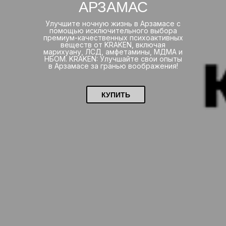
АРЗАМАС
Улучшите ночную жизнь в Арзамасе с
помощью исключительного выбора
премиум-качественных психоактивных
веществ от KRAKEN, включая
марихуану, ЛСД, амфетамины, МДМА и
НБОМ. KRAKEN: Улучшайте свои опыты
в Арзамасе за гранью воображения!
КУПИТЬ