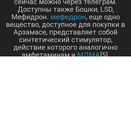
сейчас можно через телеграм.
Доступны также Бошки, LSD,
мефедрон
Мефидрон.
, еще одно
вещество, доступное для покупки в
Арзамасе, представляет собой
синтетический стимулятор,
действие которого аналогично
МДМА
амфетаминам и
[5].
мефедрон
, часто продаваемый
под уличными названиями, такими
как M-Cat, «мяу-мяу» и «дрон»,
известен своими
стимулирующими и
эмпатогенными свойствами[5].
Доступность этого вещества для
покупки на различных онлайн-
рынках, о чем свидетельствуют