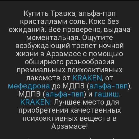
Купить Травка, альфа-пвп
кристаллами соль, Кокс без
ожиданий. Всё проверено, выдача
моментальная. Ощутите
возбуждающий трепет ночной
жизни в Арзамасе с помощью
обширного разнообразия
премиальных психоактивных
KRAKEN
лакомств от
, от
мефедрона
альфа-пвп
до МДПВ (
),
альфа-пвп
гашиш
МДПВ (
) и
.
KRAKEN
: Лучшее место для
приобретения качественных
психоактивных веществ в
Арзамасе!